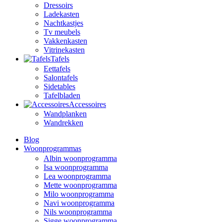
Dressoirs
Ladekasten
Nachtkastjes
Tv meubels
Vakkenkasten
Vitrinekasten
Tafels
Eettafels
Salontafels
Sidetables
Tafelbladen
Accessoires
Wandplanken
Wandrekken
Blog
Woonprogrammas
Albin woonprogramma
Isa woonprogramma
Lea woonprogramma
Mette woonprogramma
Milo woonprogramma
Navi woonprogramma
Nils woonprogramma
Sigge woonprogramma