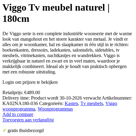
Viggo Tv meubel naturel |
180cm
De Viggo serie is een complete industriële woonserie met de warme
look van mangohout en het stoere karakter van metaal. Je vindt er
alles om je woonkamer, hal en slaapkamer in één stijl in te richten:
boekenkasten, dressoirs, ladekasten, salontafels, sidetables, tv
meubels, vitrinekasten, nachtkastjes en wandrekken. Viggo is
verkrijgbaar in naturel en zwart en in veel maten, waardoor je
makkelijk combineert. Ideaal als je houdt van praktisch opbergen
met een robuuste uitstraling.
Login om prijzen te bekijken
Retailprijs:
€
489.00
Delivery time:
Product wordt 30-10-2026 verwacht
Artikelnummer:
KA02NA180-036
Categorieën:
Kasten
,
Tv meubels
,
Viggo
woonprogramma
,
Woonprogrammas
Add to compare
Toevoegen aan verlanglijst
✓
gratis thuisbezorgd